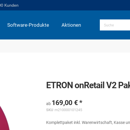
00 Kunden
Software-Produkte
Aktionen
ETRON onRetail V2 Pake
169,00 €
ab
SKU
m210000101245
Komplettpaket inkl. Warenwirtschaft, Kasse u