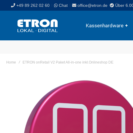
+49 89 262 02 60
Chat
office@etron.de
Über 6.0
Kassenhardware
Home
ETRON onRetail V2 Paket All-in-one inkl.Onlineshop DE
Skip
to
the
end
of
the
images
gallery