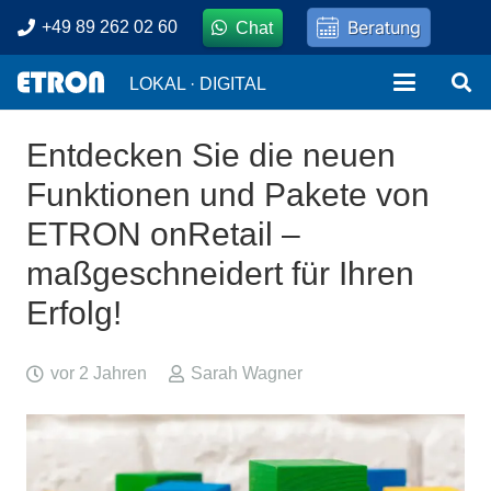
Beratung
+49 89 262 02 60
Chat
LOKAL · DIGITAL
Entdecken Sie die neuen
Funktionen und Pakete von
ETRON onRetail –
maßgeschneidert für Ihren
Erfolg!
vor 2 Jahren
Sarah Wagner