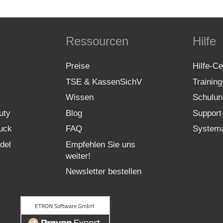
Ressourcen
Hilfe
Preise
Hilfe-Ce
TSE & KassenSichV
Trainin
Wissen
Schulun
uty
Blog
Support
uck
FAQ
Systema
del
Empfehlen Sie uns
weiter!
Newsletter bestellen