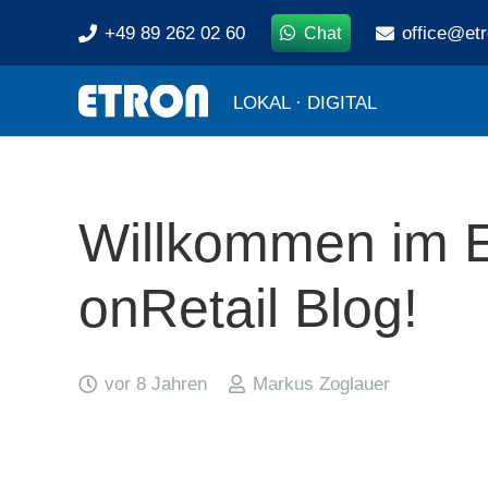
+49 89 262 02 60
office@et
Chat
LOKAL · DIGITAL
Willkommen im
onRetail Blog!
vor 8 Jahren
Markus Zoglauer