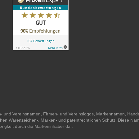
men- und Vereinsnamen, Firmen- und Vereinslogos, Markennamen, Han
lichen Warenzeichen-, Marken- und patentrechtlichen Schutz. Diese Na
örigkeit durch die Markeninhaber dar.