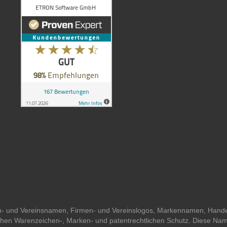
men- und Vereinsnamen, Firmen- und Vereinslogos, Markennamen, Han
lichen Warenzeichen-, Marken- und patentrechtlichen Schutz. Diese Na