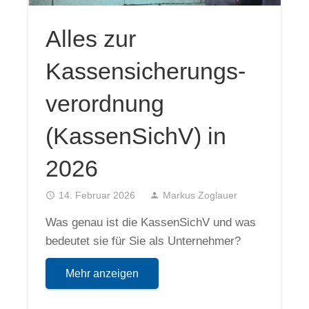
Alles zur
Kassensicherungs­
verordnung
(KassenSichV) in
2026
access_time
14. Februar 2026
person
Markus Zoglauer
Was genau ist die KassenSichV und was
bedeutet sie für Sie als Unternehmer?
Mehr anzeigen