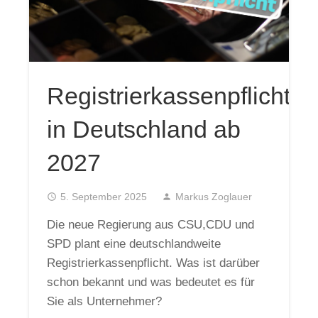
Registrierkassenpflicht
in Deutschland ab
2027
access_time
5. September 2025
person
Markus Zoglauer
Die neue Regierung aus CSU,CDU und
SPD plant eine deutschlandweite
Registrierkassenpflicht. Was ist darüber
schon bekannt und was bedeutet es für
Sie als Unternehmer?