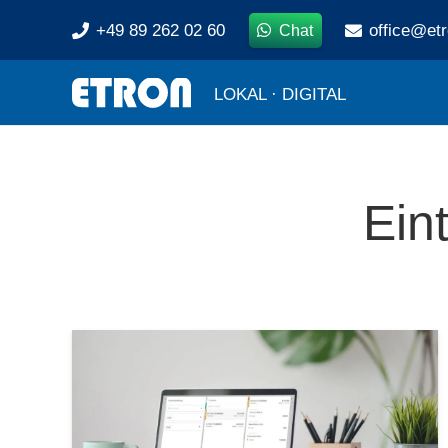
+49 89 262 02 60
office@et
Chat
LOKAL · DIGITAL
Ein