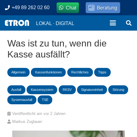
Beratung
+49 89 262 02 60
Chat
LOKAL · DIGITAL
Was ist zu tun, wenn die
Kasse ausfällt?
Allgemein
Kassenfunktionen
Rechtliches
Tipps
Ausfall
Kassensystem
RKSV
Signatureinheit
Störung
Systemausfall
TSE
Veröffentlicht am
vor 2 Jahren
Markus Zoglauer